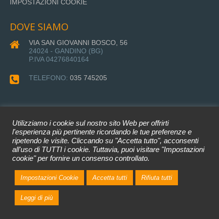
IMPOSTAZIONI COOKIE
DOVE SIAMO
VIA SAN GIOVANNI BOSCO, 56
24024 - GANDINO (BG)
P.IVA 04276840164
TELEFONO:
035 745205
Utilizziamo i cookie sul nostro sito Web per offrirti
l'esperienza più pertinente ricordando le tue preferenze e
ripetendo le visite. Cliccando su "Accetta tutto", acconsenti
all'uso di TUTTI i cookie. Tuttavia, puoi visitare "Impostazioni
Impresa Paganessi Srl © 2022 •
cookie" per fornire un consenso controllato.
Privacy Policy
•
Cookie Policy
• WEB DEVELOPER: BTecno Srl
Impostazioni Cookie
Accetta tutti
Rifiuta tutti
Leggi di più