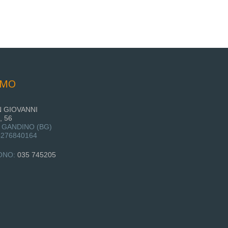
AMO
N GIOVANNI
 56
- GANDINO (BG)
04276840164
ONO:
035 745205