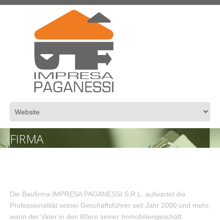
FIRMA
Die Baufirma IMPRESA PAGANESSI S.R.L. aufwartet die
Professionalität seiner Geschäftsführer seit Jahr 2000 und mehr,
wann der Vater in den 80ern seiner Immobiliengeschäft