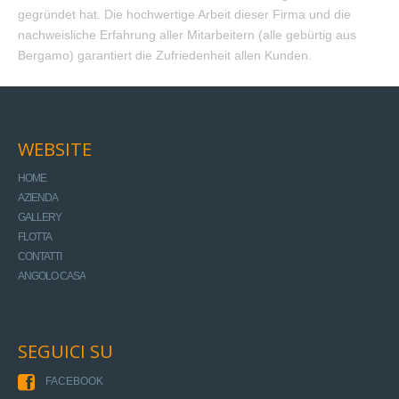
gegründet hat. Die hochwertige Arbeit dieser Firma und die
nachweisliche Erfahrung aller Mitarbeitern (alle gebürtig aus
Bergamo) garantiert die Zufriedenheit allen Kunden.
WEBSITE
HOME
AZIENDA
GALLERY
FLOTTA
CONTATTI
ANGOLO CASA
SEGUICI SU
FACEBOOK