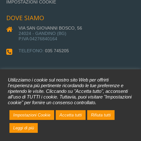
IMPOSTAZIONI COOKIE
DOVE SIAMO
VIA SAN GIOVANNI BOSCO, 56
24024 - GANDINO (BG)
P.IVA 04276840164
TELEFONO:
035 745205
Utilizziamo i cookie sul nostro sito Web per offrirti
l'esperienza più pertinente ricordando le tue preferenze e
ripetendo le visite. Cliccando su "Accetta tutto", acconsenti
all'uso di TUTTI i cookie. Tuttavia, puoi visitare "Impostazioni
Impresa Paganessi Srl © 2022 •
cookie" per fornire un consenso controllato.
Privacy Policy
•
Cookie Policy
• WEB DEVELOPER: BTecno Srl
Impostazioni Cookie
Accetta tutti
Rifiuta tutti
Leggi di più