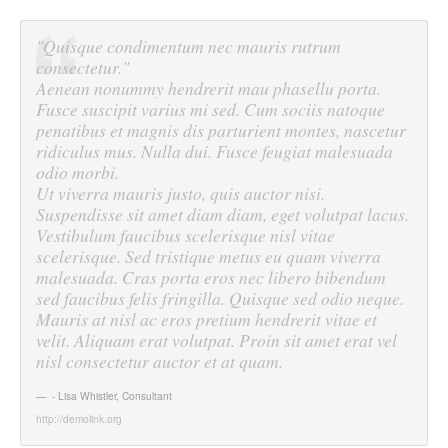
"Quisque condimentum nec mauris rutrum
consectetur."
Aenean nonummy hendrerit mau phasellu porta.
Fusce suscipit varius mi sed. Cum sociis natoque
penatibus et magnis dis parturient montes, nascetur
ridiculus mus. Nulla dui. Fusce feugiat malesuada
odio morbi.
Ut viverra mauris justo, quis auctor nisi.
Suspendisse sit amet diam diam, eget volutpat lacus.
Vestibulum faucibus scelerisque nisl vitae
scelerisque. Sed tristique metus eu quam viverra
malesuada. Cras porta eros nec libero bibendum
sed faucibus felis fringilla. Quisque sed odio neque.
Mauris at nisl ac eros pretium hendrerit vitae et
velit. Aliquam erat volutpat. Proin sit amet erat vel
nisl consectetur auctor et at quam.
- Lisa Whistler
,
Consultant
http://demolink.org