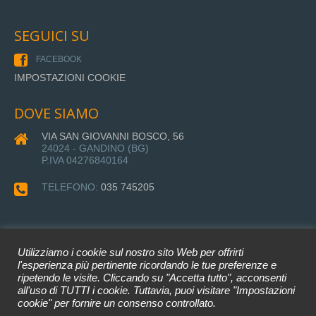
SEGUICI SU
FACEBOOK
IMPOSTAZIONI COOKIE
DOVE SIAMO
VIA SAN GIOVANNI BOSCO, 56
24024 - GANDINO (BG)
P.IVA 04276840164
TELEFONO:
035 745205
Utilizziamo i cookie sul nostro sito Web per offrirti
l'esperienza più pertinente ricordando le tue preferenze e
ripetendo le visite. Cliccando su "Accetta tutto", acconsenti
all'uso di TUTTI i cookie. Tuttavia, puoi visitare "Impostazioni
Impresa Paganessi Srl © 2022 •
cookie" per fornire un consenso controllato.
Privacy Policy
•
Cookie Policy
• WEB DEVELOPER: BTecno Srl